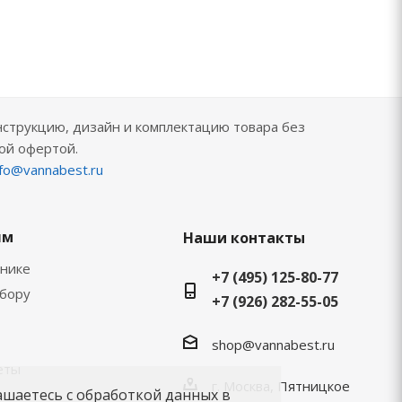
нструкцию, дизайн и комплектацию товара без
ой офертой.
nfo@vannabest.ru
ям
Наши контакты
хнике
+7 (495) 125-80-77
ыбору
+7 (926) 282-55-05
shop@vannabest.ru
еты
г. Москва, Пятницкое
ашаетесь с обработкой данных в