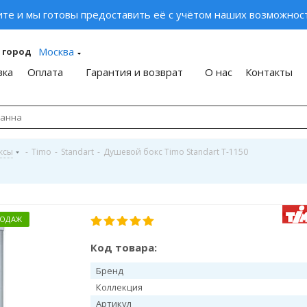
ите и мы готовы предоставить её с учётом наших возможност
Москва
 город
вка
Оплата
Гарантия и возврат
О нас
Контакты
ксы
-
Timo
-
Standart
-
Душевой бокс Timo Standart T-1150
РОДАЖ
Код товара:
Бренд
Коллекция
Артикул