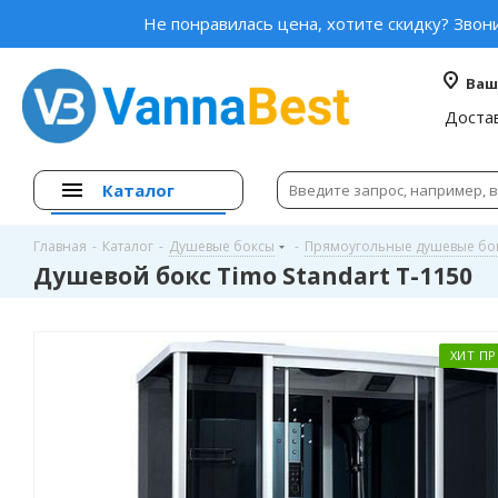
Не понравилась цена, хотите скидку? Звон
Ваш
Доста
Каталог
Главная
-
Каталог
-
Душевые боксы
-
Прямоугольные душевые бо
Душевой бокс Timo Standart T-1150
ХИТ П