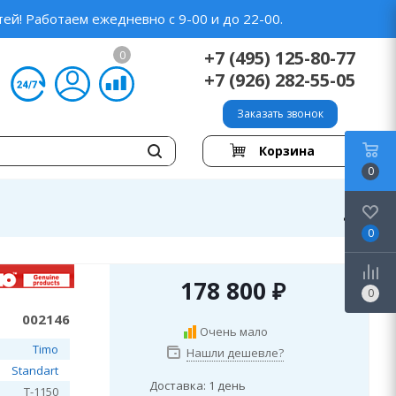
ей! Работаем ежедневно с 9-00 и до 22-00.
+7 (495) 125-80-77
0
+7 (926) 282-55-05
Заказать звонок
Корзина
0
0
178 800
₽
0
002146
Очень мало
Timo
Нашли дешевле?
Standart
Доставка: 1 день
T-1150