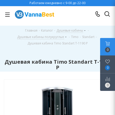
Работаем ежедневно с 9-00 до 22-00
Главная
-
Каталог
-
Душевые кабины
-
Душевые кабины полукруглые
-
Timo
-
Standart
-
Душевая кабина Timo Standart T-1190 P
0
Душевая кабина Timo Standart T-1190
P
0
0