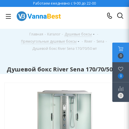
Работаем ежедневно с 9-00 до 22-00
Главная
-
Каталог
-
Душевые боксы
-
Прямоугольные душевые боксы
-
River
-
Sena
-
Душевой бокс River Sena 170/70/50 мт
0
Душевой бокс River Sena 170/70/50 мт
0
0