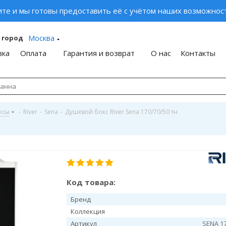
ите и мы готовы предоставить её с учётом наших возможност
Москва
 город
вка
Оплата
Гарантия и возврат
О нас
Контакты
ксы
-
River
-
Sena
-
Душевой бокс River Sena 170/70/50 тн
н
Код товара:
Бренд
Коллекция
Артикул
SENA 17