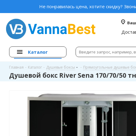
Не понравилась цена, хотите скидку? Звон
Ваш
Доста
Каталог
Главная
-
Каталог
-
Душевые боксы
-
Прямоугольные душевые бо
Душевой бокс River Sena 170/70/50 т