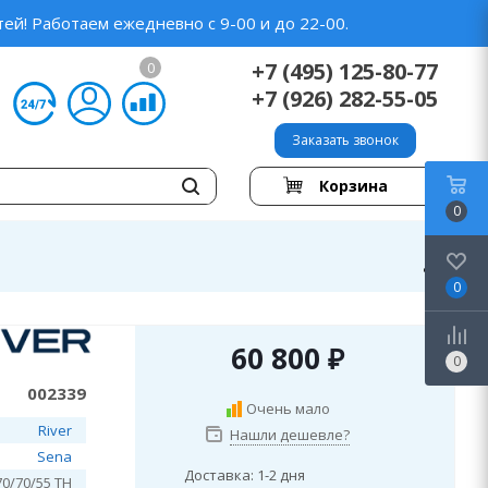
ей! Работаем ежедневно с 9-00 и до 22-00.
+7 (495) 125-80-77
0
+7 (926) 282-55-05
Заказать звонок
Корзина
0
0
60 800
₽
0
002339
Очень мало
River
Нашли дешевле?
Sena
Доставка: 1-2 дня
0/70/55 TH