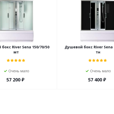
бокс River Sena 150/70/50
Душевой бокс River Sena 
мт
тн
Очень мало
Очень мало
57 200
₽
57 400
₽