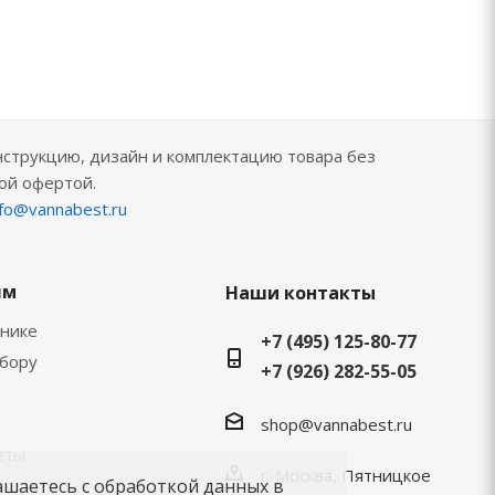
нструкцию, дизайн и комплектацию товара без
ой офертой.
nfo@vannabest.ru
ям
Наши контакты
хнике
+7 (495) 125-80-77
ыбору
+7 (926) 282-55-05
shop@vannabest.ru
еты
г. Москва, Пятницкое
ашаетесь с обработкой данных в