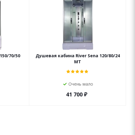
150/70/50
Душевая кабина River Sena 120/80/24
Д
МТ
Очень мало
41 700
₽