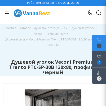
Работаем ежедневно с 9-00 до 22-00
Главная
-
Каталог
-
Душевые ограждения
-
Душевые уголки
-
Veconi
-
Premium Trento
-
Душевой уголок Veconi Premium Trento PTC-SP-30B 130x80, профиль
черный
0
Душевой уголок Veconi Premium
0
Trento PTC-SP-30B 130x80, профиль
черный
0