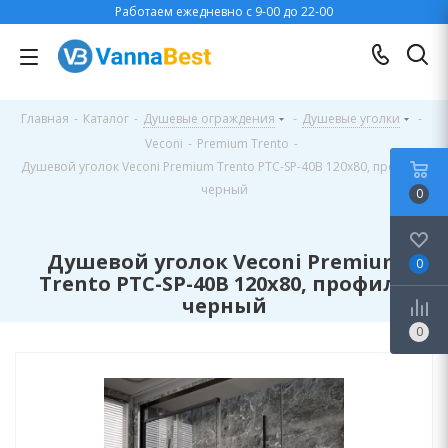
Работаем ежедневно с 9-00 до 22-00
Главная
-
Каталог
-
Душевые ограждения
-
Душевые уголки
-
Veconi
-
Premium Trento
-
Душевой уголок Veconi Premium Trento PTC-SP-40B 120x80, профиль
черный
0
Душевой уголок Veconi Premium
0
Trento PTC-SP-40B 120x80, профиль
черный
0