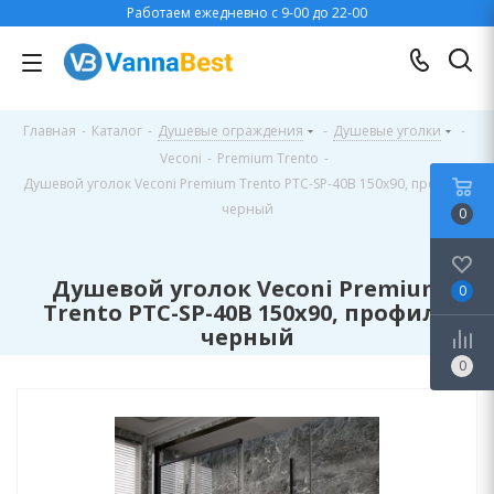
Работаем ежедневно с 9-00 до 22-00
Главная
-
Каталог
-
Душевые ограждения
-
Душевые уголки
-
Veconi
-
Premium Trento
-
Душевой уголок Veconi Premium Trento PTC-SP-40B 150x90, профиль
черный
0
Душевой уголок Veconi Premium
0
Trento PTC-SP-40B 150x90, профиль
черный
0