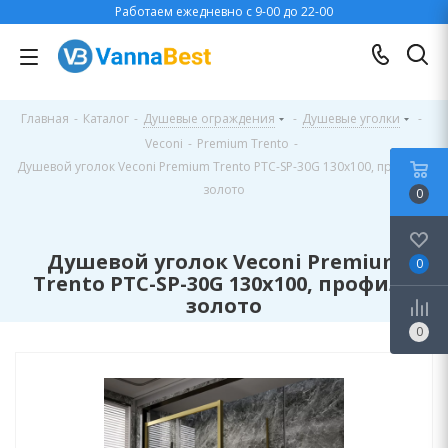
Работаем ежедневно с 9-00 до 22-00
Главная
-
Каталог
-
Душевые ограждения
-
Душевые уголки
-
Veconi
-
Premium Trento
-
Душевой уголок Veconi Premium Trento PTC-SP-30G 130x100, профиль
золото
0
Душевой уголок Veconi Premium
0
Trento PTC-SP-30G 130x100, профиль
золото
0