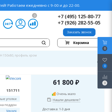
ей! Работаем ежедневно с 9-00 и до 22-00.
+7 (495) 125-80-77
0
+7 (926) 282-55-05
Заказать звонок
Корзина
0
CH 150x80, профиль хром
0
61 800
₽
0
151711
Очень мало
ые уголки
Нашли дешевле?
 на поддон
Доставка: 1-3 дня
Veconi