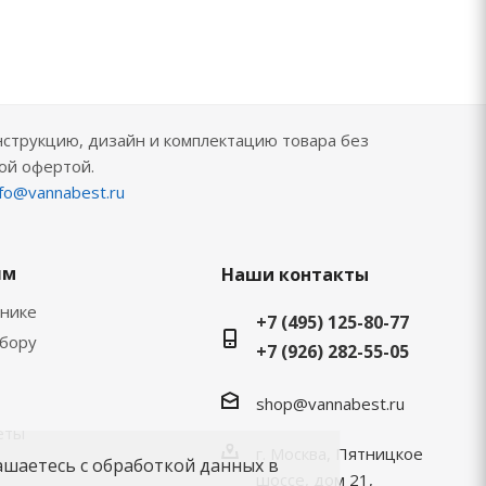
нструкцию, дизайн и комплектацию товара без
ой офертой.
nfo@vannabest.ru
ям
Наши контакты
хнике
+7 (495) 125-80-77
ыбору
+7 (926) 282-55-05
shop@vannabest.ru
еты
г. Москва, Пятницкое
ашаетесь с обработкой данных в
шоссе, дом 21,