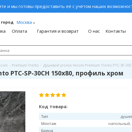
ите и мы готовы предоставить её с учётом наших возможност
Москва
 город
вка
Оплата
Гарантия и возврат
О нас
Контакты
econi
-
Premium Trento
-
Душевой уголок Veconi Premium Trento PTC-SP-30
to PTC-SP-30CH 150x80, профиль хром
Код товара:
Тип
душев
Монтаж
напольный,
Бренд