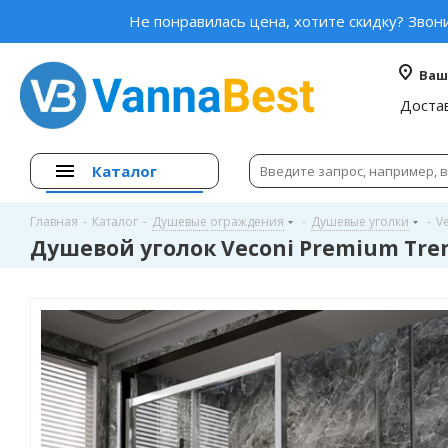
Не понравилась цена, хотите скидку? Звон
Ваш
Доста
Каталог
Главная
-
Каталог
-
Душевые ограждения
-
Душевые уголки
-
V
Душевой уголок Veconi Premium Tren