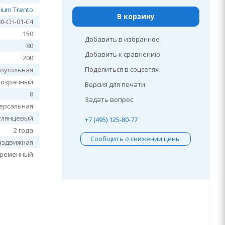
ium Trento
В корзину
0-CH-01-C4
150
Добавить в избранное
80
Добавить к сравнению
200
Поделиться в соцсетях
оугольная
розрачный
Версия для печати
8
Задать вопрос
ерсальная
глянцевый
+7 (495) 125-80-77
2 года
Сообщить о снижении цены
аздвижная
временный