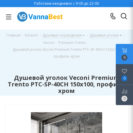
Работаем ежедневно с 9-00 до 22-00
Главная
-
Каталог
-
Душевые ограждения
-
Душевые уголки
-
Veconi
-
Premium Trento
-
Душевой уголок Veconi Premium Trento PTC-SP-40CH 150x100,
профиль хром
0
Душевой уголок Veconi Premium
0
Trento PTC-SP-40CH 150x100, профиль
хром
0