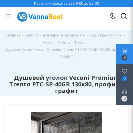
Работаем ежедневно с 9-00 до 22-00
Главная
-
Каталог
-
Душевые ограждения
-
Душевые уголки
-
Veconi
-
Premium Trento
-
Душевой уголок Veconi Premium Trento PTC-SP-40GR 130x80, профиль
графит
0
Душевой уголок Veconi Premium
0
Trento PTC-SP-40GR 130x80, профиль
графит
0