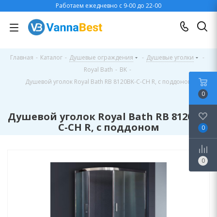
Работаем ежедневно с 9-00 до 22-00
Главная
-
Каталог
-
Душевые ограждения
-
Душевые уголки
-
Royal Bath
-
BK
-
Душевой уголок Royal Bath RB 8120BK-C-CH R, с поддоном
0
Душевой уголок Royal Bath RB 8120BK-
C-CH R, с поддоном
0
0