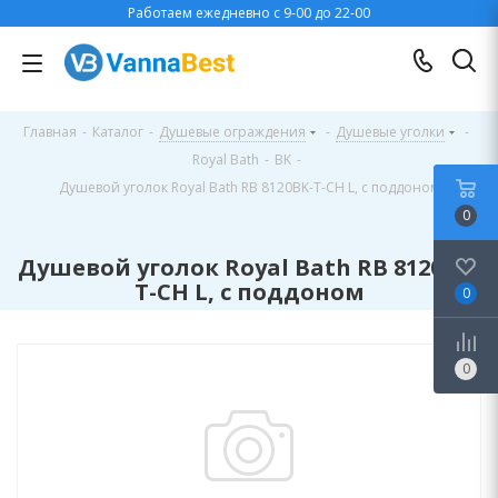
Работаем ежедневно с 9-00 до 22-00
Главная
-
Каталог
-
Душевые ограждения
-
Душевые уголки
-
Royal Bath
-
BK
-
Душевой уголок Royal Bath RB 8120BK-T-CH L, с поддоном
0
Душевой уголок Royal Bath RB 8120BK-
T-CH L, с поддоном
0
0