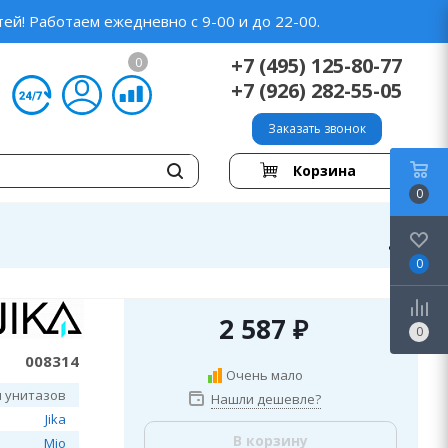
ей! Работаем ежедневно с 9-00 и до 22-00.
+7 (495) 125-80-77
0
+7 (926) 282-55-05
Заказать звонок
Корзина
0
0
2 587
₽
0
008314
Очень мало
я унитазов
Нашли дешевле?
Jika
В корзину
Mio