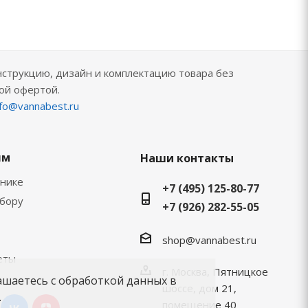
нструкцию, дизайн и комплектацию товара без
ой офертой.
nfo@vannabest.ru
ям
Наши контакты
хнике
+7 (495) 125-80-77
ыбору
+7 (926) 282-55-05
shop@vannabest.ru
еты
г. Москва, Пятницкое
ашаетесь с обработкой данных в
шоссе, дом 21,
.
помещение 40