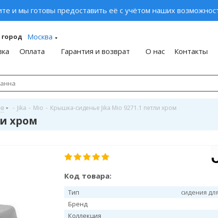
ите и мы готовы предоставить её с учётом наших возможност
Москва
 город
вка
Оплата
Гарантия и возврат
О нас
Контакты
ов
-
Jika
-
Mio
-
Крышка-сиденье Jika Mio 9271.1 петли хром
ли хром
Код товара:
Тип
сидения дл
Бренд
Коллекция