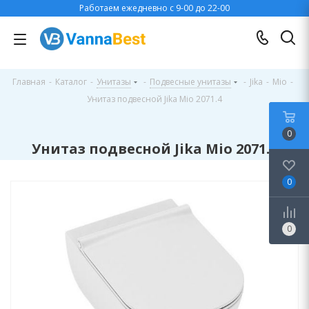
Работаем ежедневно с 9-00 до 22-00
Главная
-
Каталог
-
Унитазы
-
Подвесные унитазы
-
Jika
-
Mio
-
Унитаз подвесной Jika Mio 2071.4
0
Унитаз подвесной Jika Mio 2071.4
0
0