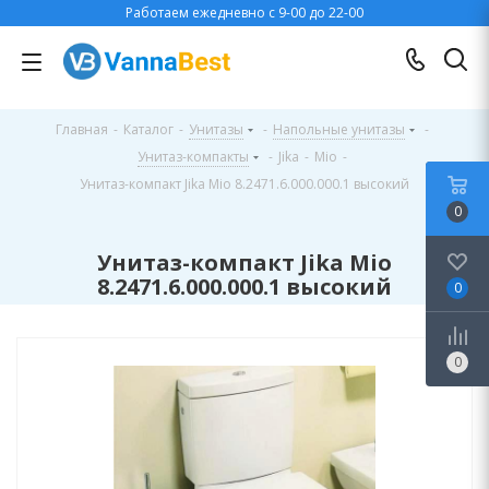
Работаем ежедневно с 9-00 до 22-00
Главная
-
Каталог
-
Унитазы
-
Напольные унитазы
-
Унитаз-компакты
-
Jika
-
Mio
-
Унитаз-компакт Jika Mio 8.2471.6.000.000.1 высокий
0
Унитаз-компакт Jika Mio
8.2471.6.000.000.1 высокий
0
0