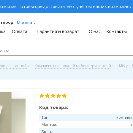
ите и мы готовы предоставить её с учётом наших возможност
Москва
 город
вка
Оплата
Гарантия и возврат
О нас
Контакты
ели для ванной
-
Комплекты напольной мебели для ванной
-
Misty
-
Код товара:
Тип
комплек
Монтаж
Бренд