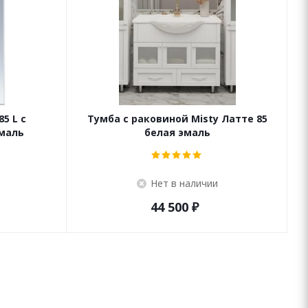
5 L c
Тумба с раковиной Misty Латте 85
эмаль
белая эмаль
Нет в наличии
44 500
₽