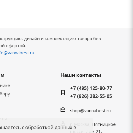
нструкцию, дизайн и комплектацию товара без
ой офертой.
nfo@vannabest.ru
ям
Наши контакты
хнике
+7 (495) 125-80-77
ыбору
+7 (926) 282-55-05
shop@vannabest.ru
еты
г. Москва, Пятницкое
ашаетесь с обработкой данных в
шоссе, дом 21,