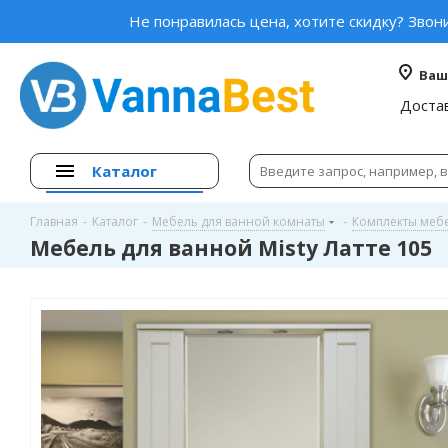
Не понравилась цена, хотите скидку? Звон
Ваш
Доста
Каталог
Главная
-
Каталог
-
Мебель для ванной комнаты
-
Комплекты меб
Мебель для ванной Misty Латте 105