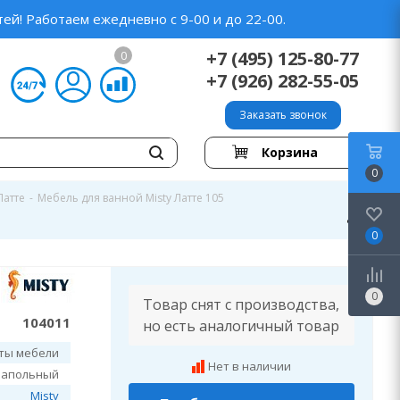
ей! Работаем ежедневно с 9-00 и до 22-00.
+7 (495) 125-80-77
0
+7 (926) 282-55-05
Заказать звонок
Корзина
0
Латте
-
Мебель для ванной Misty Латте 105
0
0
Товар снят с производства,
104011
но есть аналогичный товар
ты мебели
Нет в наличии
напольный
Misty