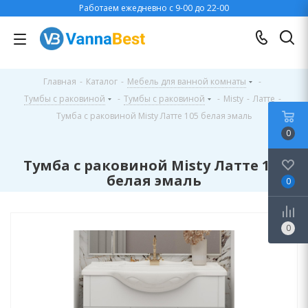
Работаем ежедневно с 9-00 до 22-00
Главная
-
Каталог
-
Мебель для ванной комнаты
-
Тумбы с раковиной
-
Тумбы с раковиной
-
Misty
-
Латте
-
Тумба с раковиной Misty Латте 105 белая эмаль
0
Тумба с раковиной Misty Латте 105
белая эмаль
0
0