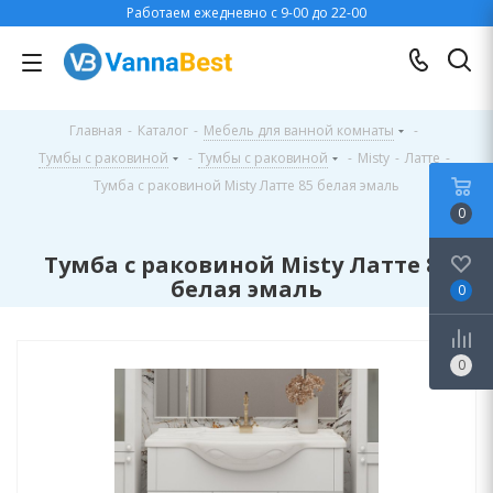
Работаем ежедневно с 9-00 до 22-00
Главная
-
Каталог
-
Мебель для ванной комнаты
-
Тумбы с раковиной
-
Тумбы с раковиной
-
Misty
-
Латте
-
Тумба с раковиной Misty Латте 85 белая эмаль
0
Тумба с раковиной Misty Латте 85
белая эмаль
0
0