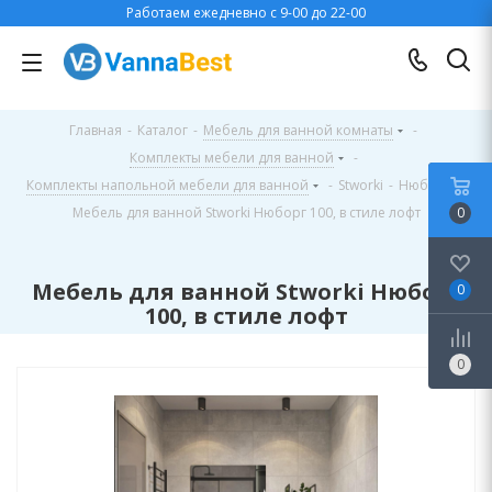
Работаем ежедневно с 9-00 до 22-00
Главная
-
Каталог
-
Мебель для ванной комнаты
-
Комплекты мебели для ванной
-
Комплекты напольной мебели для ванной
-
Stworki
-
Нюборг
-
Мебель для ванной Stworki Нюборг 100, в стиле лофт
0
Мебель для ванной Stworki Нюборг
0
100, в стиле лофт
0