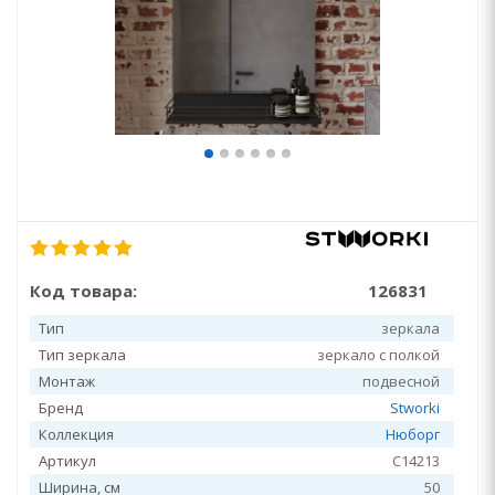
Код товара:
126831
Тип
зеркала
Тип зеркала
зеркало с полкой
Монтаж
подвесной
Бренд
Stworki
Коллекция
Нюборг
Артикул
С14213
Ширина, см
50