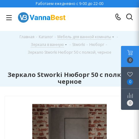
Работаем ежедневно с 9-00 до 22-00
Главная
-
Каталог
-
Мебель для ванной комнаты
-
Зеркала в ванную
-
Stworki
-
Нюборг
-
Зеркало Stworki Нюборг 50 с полкой, черное
0
Зеркало Stworki Нюборг 50 с полкой,
черное
0
0