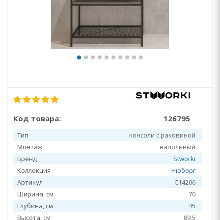
Код товара:
126795
Тип
консоли с раковиной
Монтаж
напольный
Бренд
Stworki
Коллекция
Нюборг
Артикул
С14206
Ширина, см
70
Глубина, см
45
Высота, см
89.5