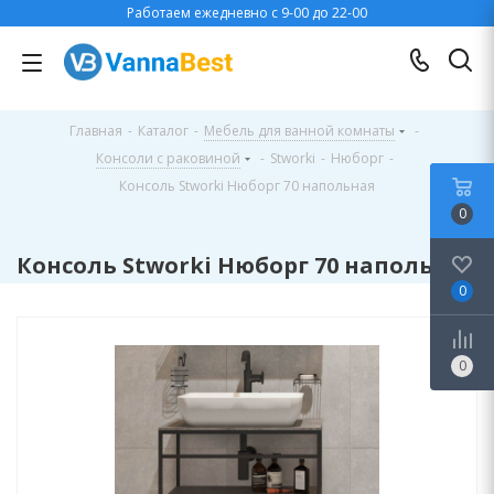
Работаем ежедневно с 9-00 до 22-00
Главная
-
Каталог
-
Мебель для ванной комнаты
-
Консоли с раковиной
-
Stworki
-
Нюборг
-
Консоль Stworki Нюборг 70 напольная
0
Консоль Stworki Нюборг 70 напольная
0
0