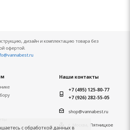
нструкцию, дизайн и комплектацию товара без
ой офертой.
nfo@vannabest.ru
ям
Наши контакты
хнике
+7 (495) 125-80-77
ыбору
+7 (926) 282-55-05
shop@vannabest.ru
еты
г. Москва, Пятницкое
ашаетесь с обработкой данных в