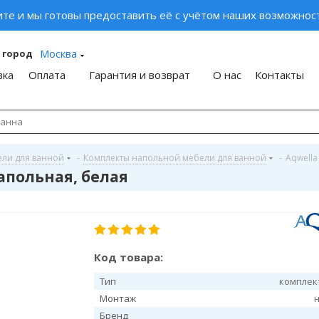
ите и мы готовы предоставить её с учётом наших возможност
Москва
 город
вка
Оплата
Гарантия и возврат
О нас
Контакты
ели для ванной
-
Комплекты напольной мебели для ванной
-
Aqwella
напольная, белая
Код товара:
Тип
комплек
Монтаж
Бренд