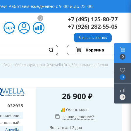
ей! Работаем ежедневно с 9-00 и до 22-00.
+7 (495) 125-80-77
0
+7 (926) 282-55-05
Заказать звонок
Корзина
0
-
Brig
-
Мебель для ванной Aqwella Brig 60 напольная, белая
0
26 900
₽
0
032935
Очень мало
ты мебели
Нашли дешевле?
напольный
Доставка: 1-2 дня
Aqwella