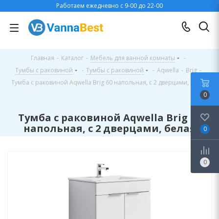
Работаем ежедневно с 9-00 до 22-00
Главная
-
Каталог
-
Мебель для ванной комнаты
-
Тумбы с раковиной
-
Тумбы с раковиной
-
Aqwella
-
Brig
-
Тумба с раковиной Aqwella Brig 60 напольная, с 2 дверцами, белая
0
Тумба с раковиной Aqwella Brig 60
напольная, с 2 дверцами, белая
0
0