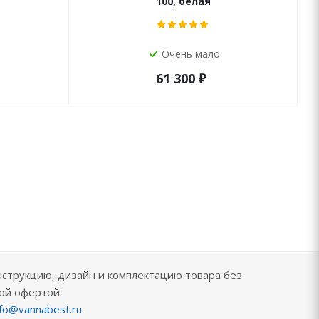
100, белая
Очень мало
61 300
₽
нструкцию, дизайн и комплектацию товара без
ой офертой.
nfo@vannabest.ru