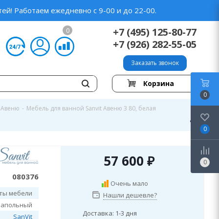
ей! Работаем ежедневно с 9-00 и до 22-00.
+7 (495) 125-80-77
0
+7 (926) 282-55-05
Заказать звонок
Корзина
0
Авеню
-
Мебель для ванной Sanvit Авеню 3 80, белая
0
57 600
₽
0
080376
Очень мало
ты мебели
Нашли дешевле?
напольный
Доставка: 1-3 дня
SanVit