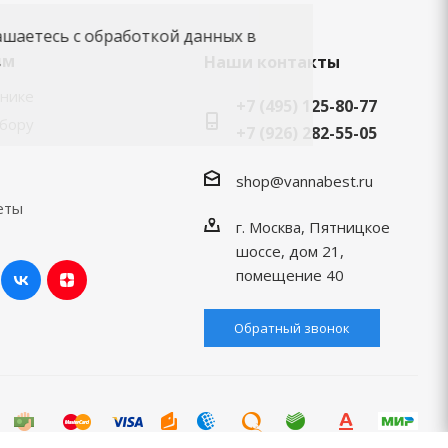
ашаетесь с обработкой данных в
.
ям
Наши контакты
хнике
+7 (495) 125-80-77
ыбору
+7 (926) 282-55-05
shop@vannabest.ru
еты
г. Москва, Пятницкое
шоссе, дом 21,
помещение 40
Обратный звонок