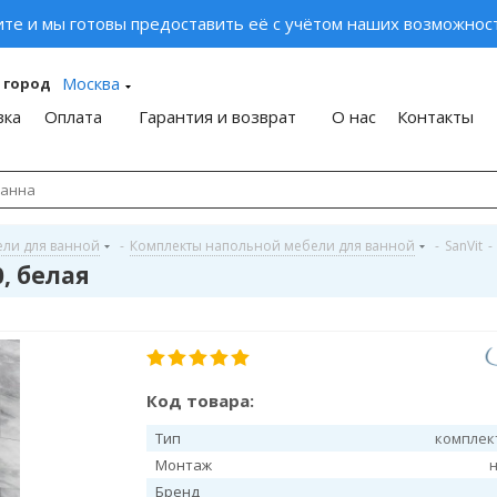
ите и мы готовы предоставить её с учётом наших возможност
Москва
 город
вка
Оплата
Гарантия и возврат
О нас
Контакты
ели для ванной
-
Комплекты напольной мебели для ванной
-
SanVit
-
, белая
Код товара:
Тип
комплек
Монтаж
Бренд