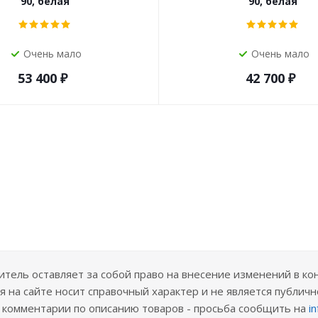
90, белая
90, белая
Очень мало
Очень мало
53 400
₽
42 700
₽
ель оставляет за собой право на внесение изменений в ко
 на сайте носит справочный характер и не является публичн
е комментарии по описанию товаров - просьба сообщить на
i