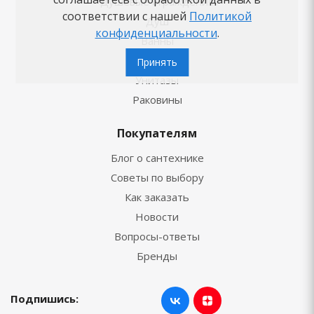
Душевые ограждения
соответствии с нашей
Политикой
Душ
конфиденциальности
.
Ванны
Смесители
Принять
Унитазы
Раковины
Покупателям
Блог о сантехнике
Советы по выбору
Как заказать
Новости
Вопросы-ответы
Бренды
Подпишись: