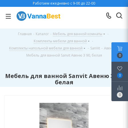
Работаем ежедневно с 9-00 до 22-00
Главная
-
Каталог
-
Мебель для ванной комнаты
-
Комплекты мебели для ванной
-
Комплекты напольной мебели для ванной
-
SanVit
-
Авеню
-
Мебель для ванной Sanvit Авеню 3 90, белая
0
Мебель для ванной Sanvit Авеню 3 90,
0
белая
0