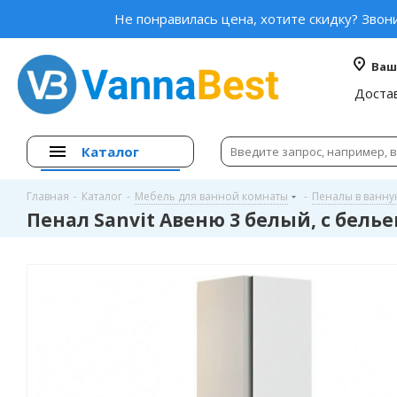
Не понравилась цена, хотите скидку? Звон
Ваш
Доста
Каталог
Главная
-
Каталог
-
Мебель для ванной комнаты
-
Пеналы в ванн
Пенал Sanvit Авеню 3 белый, с бель