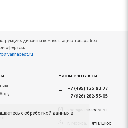
нструкцию, дизайн и комплектацию товара без
ой офертой.
nfo@vannabest.ru
ям
Наши контакты
хнике
+7 (495) 125-80-77
ыбору
+7 (926) 282-55-05
shop@vannabest.ru
ашаетесь с обработкой данных в
еты
.
г. Москва, Пятницкое