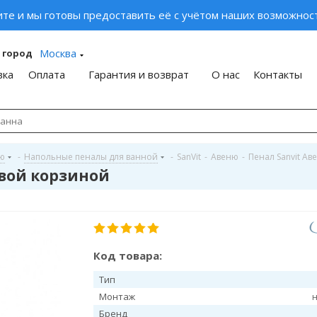
ите и мы готовы предоставить её с учётом наших возможност
Москва
 город
вка
Оплата
Гарантия и возврат
О нас
Контакты
ую
-
Напольные пеналы для ванной
-
SanVit
-
Авеню
-
Пенал Sanvit Ав
евой корзиной
Код товара:
Тип
Монтаж
Бренд