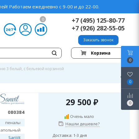
ей! Работаем ежедневно с 9-00 и до 22-00.
+7 (495) 125-80-77
0
+7 (926) 282-55-05
Заказать звонок
Корзина
0
еню 3 белый, с бельевой корзиной
0
29 500
₽
0
080384
Очень мало
пеналы
Нашли дешевле?
напольный
Доставка: 1-3 дня
SanVit