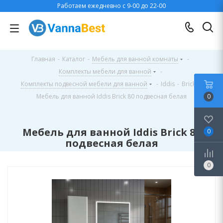
Работаем ежедневно с 9-00 до 22-00
Главная
-
Каталог
-
Мебель для ванной комнаты
-
Комплекты мебели для ванной
-
Комплекты подвесной мебели для ванной
-
Iddis
-
Brick
-
Мебель для ванной Iddis Brick 80 подвесная белая
0
Мебель для ванной Iddis Brick 80
0
подвесная белая
0