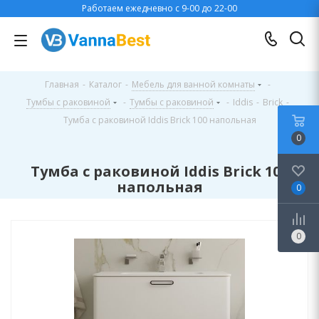
Работаем ежедневно с 9-00 до 22-00
Главная
-
Каталог
-
Мебель для ванной комнаты
-
Тумбы с раковиной
-
Тумбы с раковиной
-
Iddis
-
Brick
-
Тумба с раковиной Iddis Brick 100 напольная
0
Тумба с раковиной Iddis Brick 100
напольная
0
0