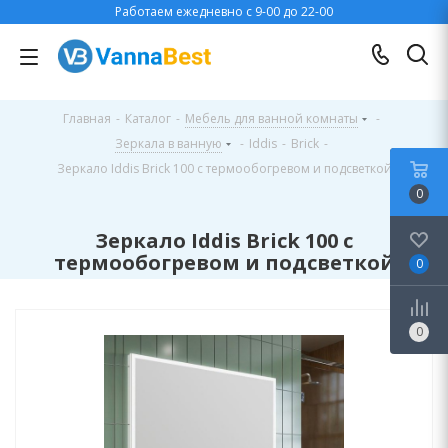
Работаем ежедневно с 9-00 до 22-00
Главная
-
Каталог
-
Мебель для ванной комнаты
-
Зеркала в ванную
-
Iddis
-
Brick
-
Зеркало Iddis Brick 100 c термообогревом и подсветкой
0
Зеркало Iddis Brick 100 c
термообогревом и подсветкой
0
0