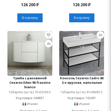
126 200
₽
126 200
₽
В корзину
В корзину
Тумба с раковиной
Консоль Cezares Cadro 80
Cezares Eden 90 frassino
2-х ярусная, напольная
bianco
Габариты (ш.г.в.): 91x52x56.5
Габариты (ш.г.в.): 81x46x85.5
Код товара: 049857
Код товара: 102401
Италия
Италия
Доставка: 1-2 дня
Доставка: 1-2 дня