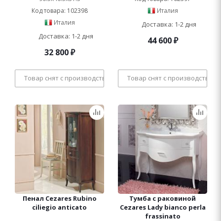
Код товара: 102398
Италия
Италия
Доставка: 1-2 дня
Доставка: 1-2 дня
44 600
₽
32 800
₽
Товар снят с производства
Товар снят с производства
Пенал Cezares Rubino
Тумба с раковиной
ciliegio anticato
Cezares Lady bianco perla
frassinato