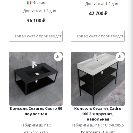
Италия
Доставка: 1-2 дня
Доставка: 1-2 дня
42 700
₽
36 100
₽
Товар снят с производства
Товар снят с производства
Консоль Cezares Cadro 90
Консоль Cezares Cadro
подвесная
100 2-х ярусная,
напольная
Габариты (ш.г.в.):
Габариты (ш.г.в.): 101x46x85.5
90.5x46.5x31.3
Код товара: 102397