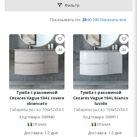
Фильтр
Показывать по:
28
60
100
Показать все
Тумба с раковиной
Тумба с раковиной
Cezares Vague 104 L rovere
Cezares Vague 104 L bianco
sbiancato
lucido
Габариты (ш.г.в.): 104x52x56.5
Габариты (ш.г.в.): 104x52x56.5
Код товара: 049940
Код товара: 049911
Италия
Италия
Доставка: 1-2 дня
Доставка: 1-2 дня