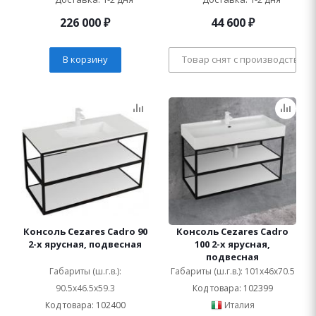
226 000
₽
44 600
₽
В корзину
Товар снят с производства
Консоль Cezares Cadro 90
Консоль Cezares Cadro
2-х ярусная, подвесная
100 2-х ярусная,
подвесная
Габариты (ш.г.в.):
Габариты (ш.г.в.): 101x46x70.5
90.5x46.5x59.3
Код товара: 102399
Код товара: 102400
Италия