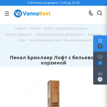
Работаем ежедневно с 9-00 до 22-00
Главная
-
Каталог
-
Мебель для ванной комнаты
-
Пеналы в ванную
-
Напольные пеналы для ванной
-
Бриклаер
-
Лофт
-
Пенал Бриклаер Лофт с бельевой корзиной
0
Пенал Бриклаер Лофт с бельевой
корзиной
0
0