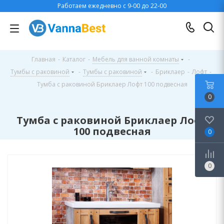
Работаем ежедневно с 9-00 до 22-00
Главная
-
Каталог
-
Мебель для ванной комнаты
-
Тумбы с раковиной
-
Тумбы с раковиной
-
Бриклаер
-
Лофт
-
Тумба с раковиной Бриклаер Лофт 100 подвесная
0
Тумба с раковиной Бриклаер Лофт
100 подвесная
0
0