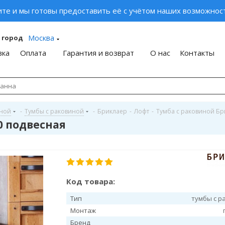
ите и мы готовы предоставить её с учётом наших возможност
Москва
 город
вка
Оплата
Гарантия и возврат
О нас
Контакты
иной
-
Тумбы с раковиной
-
Бриклаер
-
Лофт
-
Тумба с раковиной Бр
0 подвесная
Код товара:
Тип
тумбы с р
Монтаж
Бренд