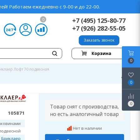
ей! Работаем ежедневно с 9-00 и до 22-00.
+7 (495) 125-80-77
0
+7 (926) 282-55-05
Заказать звонок
Корзина
0
иклаер Лофт 70 подвесная
0
0
Товар снят с производства,
105871
но есть аналогичный товар
аковинами
Нет в наличии
подвесной
Бриклаер