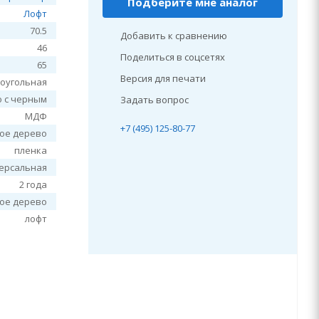
Подберите мне аналог
Лофт
70.5
Добавить к сравнению
46
Поделиться в соцсетях
65
Версия для печати
оугольная
о с черным
Задать вопрос
МДФ
+7 (495) 125-80-77
лое дерево
пленка
ерсальная
2 года
лое дерево
лофт