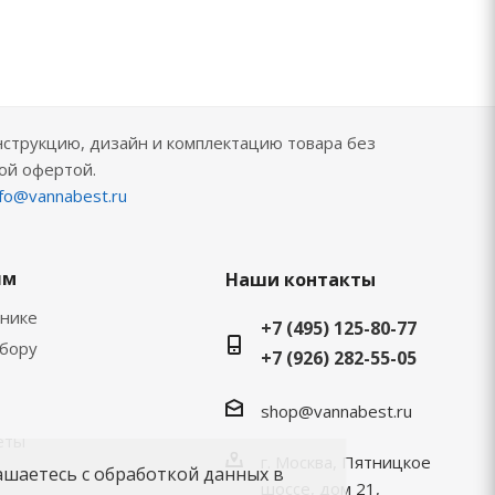
нструкцию, дизайн и комплектацию товара без
ой офертой.
nfo@vannabest.ru
ям
Наши контакты
хнике
+7 (495) 125-80-77
ыбору
+7 (926) 282-55-05
shop@vannabest.ru
еты
г. Москва, Пятницкое
ашаетесь с обработкой данных в
шоссе, дом 21,