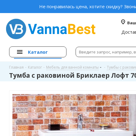
Не понравилась цена, хотите скидку? Звон
Ваш
Доста
Каталог
Главная
-
Каталог
-
Мебель для ванной комнаты
-
Тумбы с раков
Тумба с раковиной Бриклаер Лофт 7