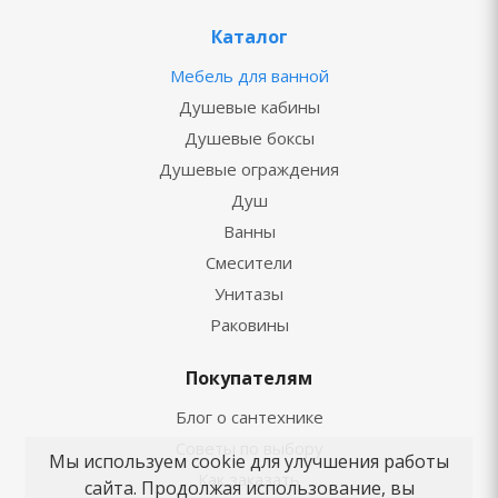
Каталог
Мебель для ванной
Душевые кабины
Душевые боксы
Душевые ограждения
Душ
Ванны
Смесители
Унитазы
Раковины
Покупателям
Блог о сантехнике
Советы по выбору
Мы используем cookie для улучшения работы
Как заказать
сайта. Продолжая использование, вы