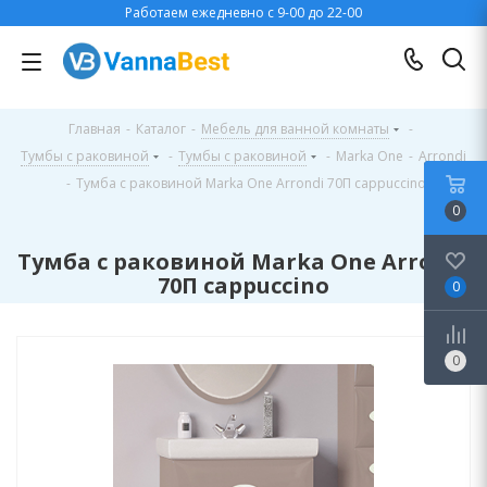
Работаем ежедневно с 9-00 до 22-00
Главная
-
Каталог
-
Мебель для ванной комнаты
-
Тумбы с раковиной
-
Тумбы с раковиной
-
Marka One
-
Arrondi
-
Тумба с раковиной Marka One Arrondi 70П cappuccino
0
Тумба с раковиной Marka One Arrondi
70П cappuccino
0
0