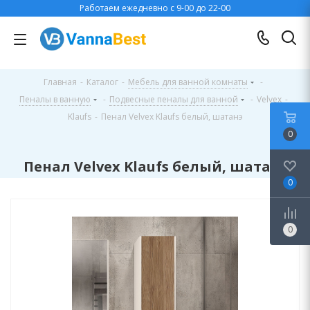
Работаем ежедневно с 9-00 до 22-00
Главная
-
Каталог
-
Мебель для ванной комнаты
-
Пеналы в ванную
-
Подвесные пеналы для ванной
-
Velvex
-
Klaufs
-
Пенал Velvex Klaufs белый, шатанэ
0
Пенал Velvex Klaufs белый, шатанэ
0
0