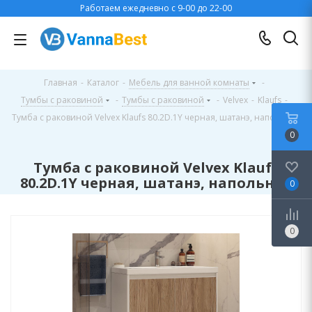
Работаем ежедневно с 9-00 до 22-00
Главная
-
Каталог
-
Мебель для ванной комнаты
-
Тумбы с раковиной
-
Тумбы с раковиной
-
Velvex
-
Klaufs
-
Тумба с раковиной Velvex Klaufs 80.2D.1Y черная, шатанэ, напольная
0
Тумба с раковиной Velvex Klaufs
80.2D.1Y черная, шатанэ, напольная
0
0