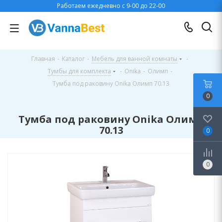
Работаем ежедневно с 9-00 до 22-00
Главная
-
Каталог
-
Мебель для ванной комнаты
-
Тумбы для комплекта
-
Onika
-
Олимп
-
Тумба под раковину Onika Олимп 70.13
0
Тумба под раковину Onika Олимп
70.13
0
0