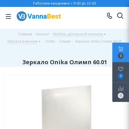
Работаем ежедневно с 9-00 до 22-00
Главная
-
Каталог
-
Мебель для ванной комнаты
-
Зеркала в ванную
-
Onika
-
Олимп
-
Зеркало Onika Олимп 60.01
0
Зеркало Onika Олимп 60.01
0
0