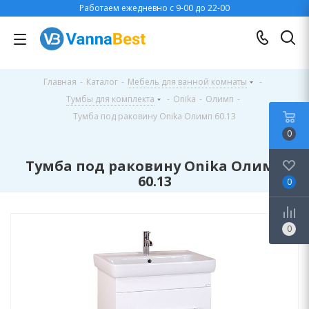
Работаем ежедневно с 9-00 до 22-00
Главная
-
Каталог
-
Мебель для ванной комнаты
-
Тумбы для комплекта
-
Onika
-
Олимп
-
Тумба под раковину Onika Олимп 60.13
0
Тумба под раковину Onika Олимп
60.13
0
0