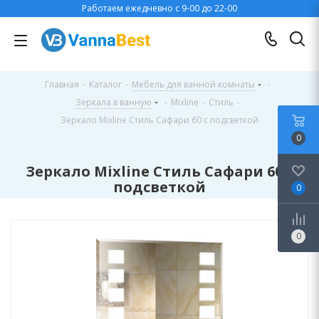
Работаем ежедневно с 9-00 до 22-00
Главная
-
Каталог
-
Мебель для ванной комнаты
-
Зеркала в ванную
-
Mixline
-
Стиль
-
Зеркало Mixline Стиль Сафари 60 с подсветкой
0
Зеркало Mixline Стиль Сафари 60 с
подсветкой
0
0