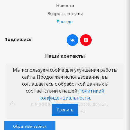
Новости
Вопросы-ответы
Бренды
Подпишись:
Наши контакты
+7 (495) 125-80-77
Мы используем cookie для улучшения работы
+7 (926) 282-55-05
сайта. Продолжая использование, вы
соглашаетесь с обработкой данных в
shop@vannabest.ru
соответствии с нашей
Политикой
конфиденциальности
.
г. Москва, Пятницкое шоссе, дом 21,
Принять
помещение 40
Обратный звонок