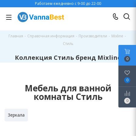
Работаем ежедневно с 9-00 до 22-00
Главная
-
Справочная информация
-
Производители
-
Mixline
-
Стиль
Коллекция Стиль бренд Mixline
0
0
Мебель для ванной
комнаты Стиль
0
Зеркала