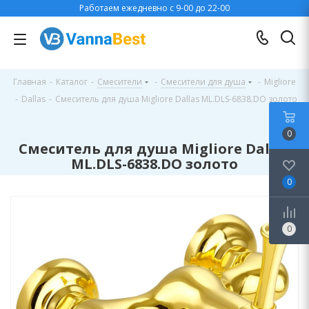
Работаем ежедневно с 9-00 до 22-00
Главная
-
Каталог
-
Смесители
-
Смесители для душа
-
Migliore
-
Dallas
-
Смеситель для душа Migliore Dallas ML.DLS-6838.DO золото
0
Смеситель для душа Migliore Dallas
ML.DLS-6838.DO золото
0
0