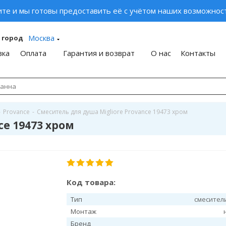
ите и мы готовы предоставить её с учётом наших возможност
Москва
 город
вка
Оплата
Гарантия и возврат
О нас
Контакты
-
Provance
-
Смеситель для душа Migliore Provance 19473 хром
ce 19473 хром
Код товара:
Тип
смесител
Монтаж
Бренд