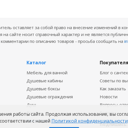
ель оставляет за собой право на внесение изменений в ко
 на сайте носит справочный характер и не является публичн
е комментарии по описанию товаров - просьба сообщить на
i
Каталог
Покупател
Мебель для ванной
Блог о санте
Душевые кабины
Советы по в
Душевые боксы
Как заказать
Душевые ограждения
Новости
Душ
Вопросы-отв
Ванны
Бренды
шения работы сайта. Продолжая использование, вы согл
Смесители
соответствии с нашей
Политикой конфиденциальности
Подпишись: