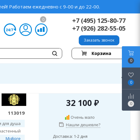
ей! Работаем ежедневно с 9-00 и до 22-00.
+7 (495) 125-80-77
0
+7 (926) 282-55-05
Заказать звонок
Корзина
0
0
32 100
₽
0
113019
Очень мало
и для душа
Нашли дешевле?
настенный
Доставка: 1-2 дня
Migliore