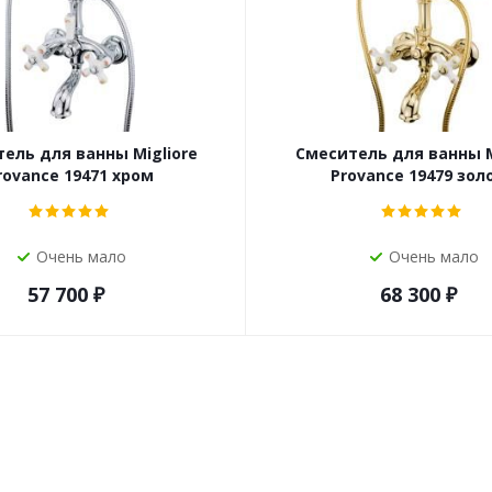
ель для ванны Migliore
Смеситель для ванны M
rovance 19471 хром
Provance 19479 зол
Очень мало
Очень мало
57 700
₽
68 300
₽