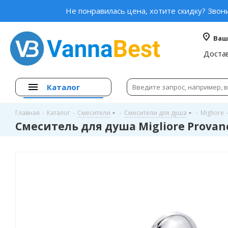
Не понравилась цена, хотите скидку? Звон
Ваш
Доста
Каталог
Главная
-
Каталог
-
Смесители
-
Смесители для душа
-
Migliore
Смеситель для душа Migliore Provan