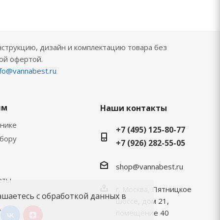
нструкцию, дизайн и комплектацию товара без
ой офертой.
nfo@vannabest.ru
ям
Наши контакты
хнике
+7 (495) 125-80-77
ыбору
+7 (926) 282-55-05
shop@vannabest.ru
еты
г. Москва, Пятницкое
ашаетесь с обработкой данных в
шоссе, дом 21,
.
помещение 40