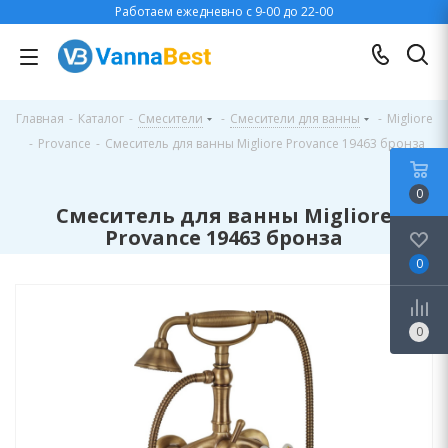
Работаем ежедневно с 9-00 до 22-00
Главная
-
Каталог
-
Смесители
-
Смесители для ванны
-
Migliore
-
Provance
-
Смеситель для ванны Migliore Provance 19463 бронза
0
Смеситель для ванны Migliore
Provance 19463 бронза
0
0