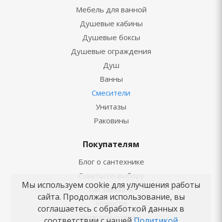
Мебель для ванной
Душевые кабины
Душевые боксы
Душевые ограждения
Душ
Ванны
Смесители
Унитазы
Раковины
Покупателям
Блог о сантехнике
Советы по выбору
Мы используем cookie для улучшения работы
Как заказать
сайта. Продолжая использование, вы
Новости
соглашаетесь с обработкой данных в
Вопросы-ответы
соответствии с нашей
Политикой