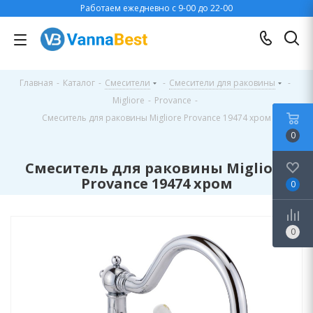
Работаем ежедневно с 9-00 до 22-00
Главная
-
Каталог
-
Смесители
-
Смесители для раковины
-
Migliore
-
Provance
-
Смеситель для раковины Migliore Provance 19474 хром
0
Смеситель для раковины Migliore
Provance 19474 хром
0
0