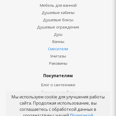
Мебель для ванной
Душевые кабины
Душевые боксы
Душевые ограждения
Душ
Ванны
Смесители
Унитазы
Раковины
Покупателям
Блог о сантехнике
Советы по выбору
Мы используем cookie для улучшения работы
Как заказать
сайта. Продолжая использование, вы
Новости
соглашаетесь с обработкой данных в
Вопросы-ответы
соответствии с нашей
Политикой