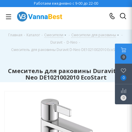
Работаем ежедневно с 9-00 до 22-00
Главная
-
Каталог
-
Смесители
-
Смесители для раковины
-
Duravit
-
D-Neo
-
Смеситель для раковины Duravit D-Neo DE1021002010 EcoStart
0
Смеситель для раковины Duravit D-
Neo DE1021002010 EcoStart
0
0