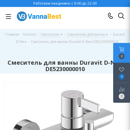
Работаем ежедневно с 9-00 до 22-00
Главная
-
Каталог
-
Смесители
-
Смесители для ванны
-
Duravit
-
D-Neo
-
Смеситель для ванны Duravit D-Neo DE5230000010
0
Смеситель для ванны Duravit D-Neo
DE5230000010
0
0